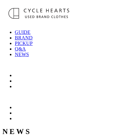
GUIDE
BRAND
PICKUP
Q&A
NEWS
N E W S