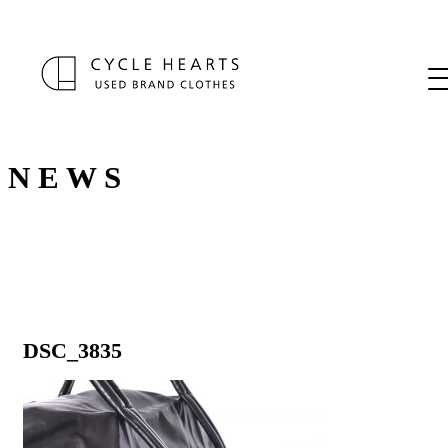
N E W S
DSC_3835