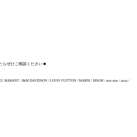
たらぜひご相談ください☻
L MARANT / J&M DAVIDSON / LOUIS VUITTON / MARNI / MSGM / miu miu / sacai /