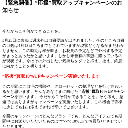
【緊急開催】”応援”買取アップキャンペーンのお
知らせ
今だからこそ何かできることを。
3月25日に東京は週末外出自粛要請が出されました。今のところ自粛
の目処は4月12日ごろまでとされていますが現状どうなるかまだわか
りません。この時期は桜が咲き、お花見の予定などで外出する予定
がきっとあったかと思います。しかし未曾有の事態に陥っているの
が現状です。今はその外出したい気持ちをグッと抑え、控え、終息
に向かうことを祈ります。
“応援”買取10%UPキャンペーン実施いたします
この期間にご自宅の掃除や、クローゼットの整理などを行う方もい
るかと思います。そんなみなさまに向けた
“応援”買取10%UPキャン
ペーン
を行います。 今だからこそ何かできることを。そう考え、急
遽ではありますがキャンペーンを実施いたします。この機会で皆様
に少しでもお力添えできれば幸いでございます。
今回のキャンペーンはどんなブランドでも、どんなアイテムでも期
間中にお送りいただいたものは”すべて10%UPでお買取り”させてい
ただきます。