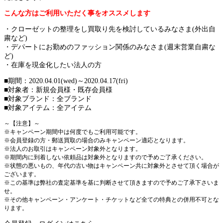
こんな方はご利用いただく事をオススメします
・クローゼットの整理をし買取り先を検討しているみなさま(外出自
粛など)
・デパートにお勤めのファッション関係のみなさま(週末営業自粛な
ど)
・在庫を現金化したい法人の方
■期間：2020.04.01(wed)～2020.04.17(fri)
■対象者：新規会員様・既存会員様
■対象ブランド：全ブランド
■対象アイテム：全アイテム
～【注意】～
※キャンペーン期間中は何度でもご利用可能です。
※会員登録の方・郵送買取の場合のみキャンペーン適応となります。
※法人のお取引はキャンペーン対象外となります。
※期間内に到着しない依頼品は対象外となりますので予めご了承ください。
※状態の悪いもの、年代の古い物はキャンペーン共に対象外とさせて頂く場合が
ございます。
※この基準は弊社の査定基準を基に判断させて頂きますので予めご了承下さいま
せ。
※その他キャンペーン・アンケート・チケットなど全ての特典との併用不可とな
ります。