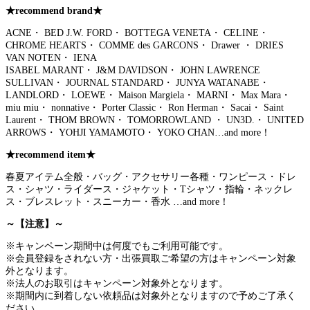
★recommend brand★
ACNE・ BED J.W. FORD・ BOTTEGA VENETA・ CELINE・
CHROME HEARTS・ COMME des GARCONS・ Drawer ・ DRIES
VAN NOTEN・ IENA
ISABEL MARANT・ J&M DAVIDSON・ JOHN LAWRENCE
SULLIVAN・ JOURNAL STANDARD・ JUNYA WATANABE・
LANDLORD・ LOEWE・ Maison Margiela・ MARNI・ Max Mara・
miu miu・ nonnative・ Porter Classic・ Ron Herman・ Sacai・ Saint
Laurent・ THOM BROWN・ TOMORROWLAND ・ UN3D.・ UNITED
ARROWS・ YOHJI YAMAMOTO・ YOKO CHAN…and more！
★recommend item★
春夏アイテム全般・バッグ・アクセサリー各種・ワンピース・ドレ
ス・シャツ・ライダース・ジャケット・Tシャツ・指輪・ネックレ
ス・ブレスレット・スニーカー・香水 …and more！
～【注意】～
※キャンペーン期間中は何度でもご利用可能です。
※会員登録をされない方・出張買取ご希望の方はキャンペーン対象
外となります。
※法人のお取引はキャンペーン対象外となります。
※期間内に到着しない依頼品は対象外となりますので予めご了承く
ださい。