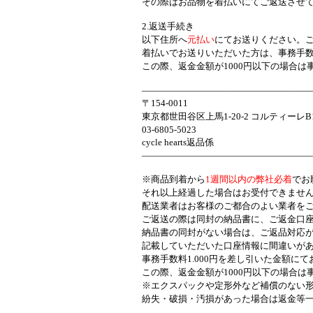
その際はお品物を着払いにてご返送させていた
2.返送手続き
以下住所へ
元払い
にてお送りください。
着払いでお送りいただいた方は、事務手数料1.000円
この際、返金金額が1000円以下の場合は事務手数料と
——————————————————
〒154-0011
東京都世田谷区上馬1-20-2 コルティーレB1
03-6805-5023
cycle hearts返品係
——————————————————
※商品到着から
1週間以内の弊社必着
でお
それ以上経過した場合はお受付できません。ご了
配送業者はお客様のご都合のよい業者をご利用く
ご返送の際は同封の納品書に、ご返金口座を記載して
納品書の同封がない場合は、ご返品対応がお受付
記載していただいた口座情報に間違いがあり、組み戻
事務手数料1.000円を差し引いた金額にてお振込
この際、返金金額が1000円以下の場合は事務手数料と
※エクスパックや定形外など補償のない形でのご返送
紛失・破損・汚損があった場合は
返金等