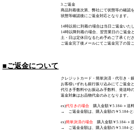
3.ご返金
商品到着後次第、弊社にて状態等の確認をいた
状態等確認後にご返金対応となります。
14時以前に到着の場合は当日ご返金いたし
14時以降到着の場合、翌営業日のご返金とな
土・日は定休日なるため予めご了承ください
ご返金完了後メールにてご返金完了の旨ご連絡を
■ご返金について
クレジットカード・簡単決済・代引き・銀行振り込
お客様いずれも銀行振り込みにてご返金とな
代引き手数料やお振込み手数料、発送時の送料に関
返金対象はお品物代金のみとなります。
ex)
代引きの場合
購入金額￥5.184-＋送料￥
→ ご返金金額は、購入金額の￥5.184-とな
ex)
簡単決済の場合
購入金額￥5.184-＋送料
→ ご返金金額は、購入金額の￥5.184-とな