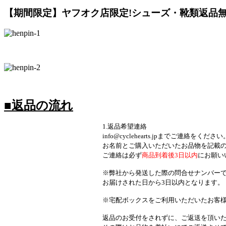
【期間限定】ヤフオク店限定!シューズ・靴類返品無
■返品の流れ
1.返品希望連絡
info@cyclehearts.jpまでご連絡をください
お名前とご購入いただいたお品物を記載の上、オーク
ご連絡は必ず
商品到着後3日以内
にお願い
※弊社から発送した際の問合せナンバーで確認できるお
お届けされた日から3日以内となります。
※宅配ボックスをご利用いただいたお客様は、宅配ボッ
返品のお受付をされずに、ご返送を頂いた場合はお受け