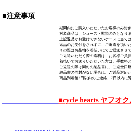
■注意事項
期間内にご購入いただいたお客様のみ対象とな
対象商品は、シューズ・靴類のみとなりま
上記返品がお受けできないケースに当てはまった方は、
返品のお受付をされずに、ご返送を頂いた場合はお受け
その際はお品物を着払いにてご返送させていた
ご返送いただく際の送料は、お客様ご負担とな
着払いでお送りいただいた方は、手数料として￥1.000
ご返送の際は同封の納品書に、ご返金口座を記載して
納品書の同封がない場合は、ご返品対応がお受付
商品到着後3日以内のご連絡、7日以内に弊社必着がご返
■cycle hearts ヤ