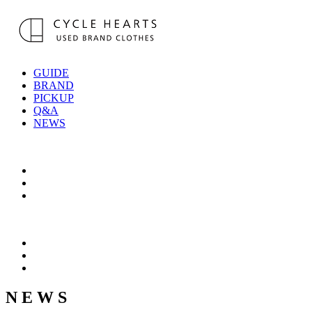
GUIDE
BRAND
PICKUP
Q&A
NEWS
N E W S